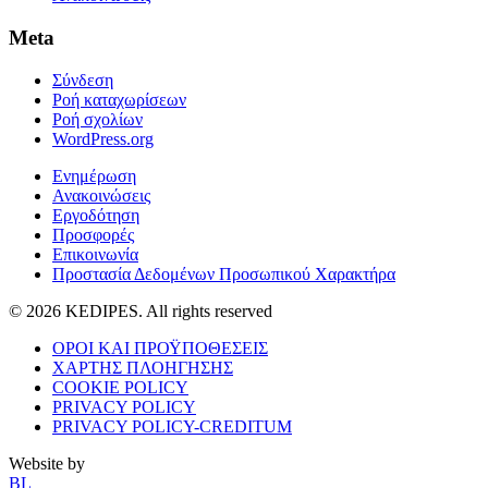
Meta
Σύνδεση
Ροή καταχωρίσεων
Ροή σχολίων
WordPress.org
Ενημέρωση
Ανακοινώσεις
Εργοδότηση
Προσφορές
Επικοινωνία
Προστασία Δεδομένων Προσωπικού Χαρακτήρα
© 2026 KEDIPES. All rights reserved
ΟΡΟΙ ΚΑΙ ΠΡΟΫΠΟΘΕΣΕΙΣ
ΧΑΡΤΗΣ ΠΛΟΗΓΗΣΗΣ
COOKIE POLICY
PRIVACY POLICY
PRIVACY POLICY-CREDITUM
Website by
BL