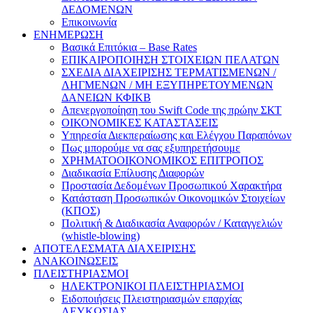
ΔΕΔΟΜΕΝΩΝ
Επικοινωνία
ΕΝΗΜΕΡΩΣΗ
Βασικά Επιτόκια – Base Rates
ΕΠΙΚΑΙΡΟΠΟΙΗΣΗ ΣΤΟΙΧΕΙΩΝ ΠΕΛΑΤΩΝ
ΣΧΕΔΙΑ ΔΙΑΧΕΙΡΙΣΗΣ ΤΕΡΜΑΤΙΣΜΕΝΩΝ /
ΛΗΓΜΕΝΩΝ / ΜΗ ΕΞΥΠΗΡΕΤΟΥΜΕΝΩΝ
ΔΑΝΕΙΩΝ ΚΦΙΚΒ
Απενεργοποίηση του Swift Code της πρώην ΣΚΤ
ΟΙΚΟΝΟΜΙΚΕΣ ΚΑΤΑΣΤΑΣΕΙΣ
Υπηρεσία Διεκπεραίωσης και Ελέγχου Παραπόνων
Πως μπορούμε να σας εξυπηρετήσουμε
ΧΡΗΜΑΤΟΟΙΚΟΝΟΜΙΚΟΣ ΕΠΙΤΡΟΠΟΣ
Διαδικασία Επίλυσης Διαφορών
Προστασία Δεδομένων Προσωπικού Χαρακτήρα
Κατάσταση Προσωπικών Οικονομικών Στοιχείων
(ΚΠΟΣ)
Πολιτική & Διαδικασία Αναφορών / Καταγγελιών
(whistle-blowing)
ΑΠΟΤΕΛΕΣΜΑΤΑ ΔΙΑΧΕΙΡΙΣΗΣ
ΑΝΑΚΟΙΝΩΣΕΙΣ
ΠΛΕΙΣΤΗΡΙΑΣΜΟΙ
ΗΛΕΚΤΡΟΝΙΚΟΙ ΠΛΕΙΣΤΗΡΙΑΣΜΟΙ
Ειδοποιήσεις Πλειστηριασμών επαρχίας
ΛΕΥΚΩΣΙΑΣ