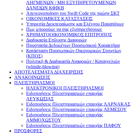
ΛΗΓΜΕΝΩΝ / ΜΗ ΕΞΥΠΗΡΕΤΟΥΜΕΝΩΝ
ΔΑΝΕΙΩΝ ΚΦΙΚΒ
Απενεργοποίηση του Swift Code της πρώην ΣΚΤ
ΟΙΚΟΝΟΜΙΚΕΣ ΚΑΤΑΣΤΑΣΕΙΣ
Υπηρεσία Διεκπεραίωσης και Ελέγχου Παραπόνων
Πως μπορούμε να σας εξυπηρετήσουμε
ΧΡΗΜΑΤΟΟΙΚΟΝΟΜΙΚΟΣ ΕΠΙΤΡΟΠΟΣ
Διαδικασία Επίλυσης Διαφορών
Προστασία Δεδομένων Προσωπικού Χαρακτήρα
Κατάσταση Προσωπικών Οικονομικών Στοιχείων
(ΚΠΟΣ)
Πολιτική & Διαδικασία Αναφορών / Καταγγελιών
(whistle-blowing)
ΑΠΟΤΕΛΕΣΜΑΤΑ ΔΙΑΧΕΙΡΙΣΗΣ
ΑΝΑΚΟΙΝΩΣΕΙΣ
ΠΛΕΙΣΤΗΡΙΑΣΜΟΙ
ΗΛΕΚΤΡΟΝΙΚΟΙ ΠΛΕΙΣΤΗΡΙΑΣΜΟΙ
Ειδοποιήσεις Πλειστηριασμών επαρχίας
ΛΕΥΚΩΣΙΑΣ
Ειδοποιήσεις Πλειστηριασμών επαρχίας ΛΑΡΝΑΚΑΣ
Ειδοποιήσεις Πλειστηριασμών επαρχίας ΛΕΜΕΣΟΥ
Ειδοποιήσεις Πλειστηριασμών επαρχίας
ΑΜΜΟΧΩΣΤΟΥ
Ειδοποιήσεις Πλειστηριασμών επαρχίας ΠΑΦΟΥ
ΠΡΟΣΦΟΡΕΣ