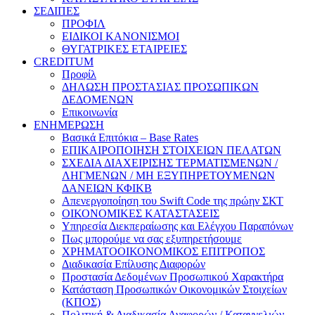
ΣΕΔΙΠΕΣ
ΠΡΟΦΙΛ
ΕΙΔΙΚΟΙ ΚΑΝΟΝΙΣΜΟΙ
ΘΥΓΑΤΡΙΚΕΣ ΕΤΑΙΡΕΙΕΣ
CREDITUM
Προφίλ
ΔΗΛΩΣΗ ΠΡΟΣΤΑΣΙΑΣ ΠΡΟΣΩΠΙΚΩΝ
ΔΕΔΟΜΕΝΩΝ
Επικοινωνία
ΕΝΗΜΕΡΩΣΗ
Βασικά Επιτόκια – Base Rates
ΕΠΙΚΑΙΡΟΠΟΙΗΣΗ ΣΤΟΙΧΕΙΩΝ ΠΕΛΑΤΩΝ
ΣΧΕΔΙΑ ΔΙΑΧΕΙΡΙΣΗΣ ΤΕΡΜΑΤΙΣΜΕΝΩΝ /
ΛΗΓΜΕΝΩΝ / ΜΗ ΕΞΥΠΗΡΕΤΟΥΜΕΝΩΝ
ΔΑΝΕΙΩΝ ΚΦΙΚΒ
Απενεργοποίηση του Swift Code της πρώην ΣΚΤ
ΟΙΚΟΝΟΜΙΚΕΣ ΚΑΤΑΣΤΑΣΕΙΣ
Υπηρεσία Διεκπεραίωσης και Ελέγχου Παραπόνων
Πως μπορούμε να σας εξυπηρετήσουμε
ΧΡΗΜΑΤΟΟΙΚΟΝΟΜΙΚΟΣ ΕΠΙΤΡΟΠΟΣ
Διαδικασία Επίλυσης Διαφορών
Προστασία Δεδομένων Προσωπικού Χαρακτήρα
Κατάσταση Προσωπικών Οικονομικών Στοιχείων
(ΚΠΟΣ)
Πολιτική & Διαδικασία Αναφορών / Καταγγελιών