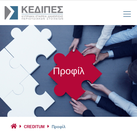
Προφίλ
CREDITUM
Προφίλ